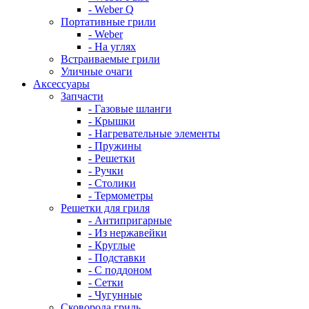
- Weber Q
Портативные грили
- Weber
- На углях
Встраиваемые грили
Уличные очаги
Аксессуары
Запчасти
- Газовые шланги
- Крышки
- Нагревательные элементы
- Пружины
- Решетки
- Ручки
- Столики
- Термометры
Решетки для гриля
- Антипригарные
- Из нержавейки
- Круглые
- Подставки
- С поддоном
- Сетки
- Чугунные
Сковорода гриль