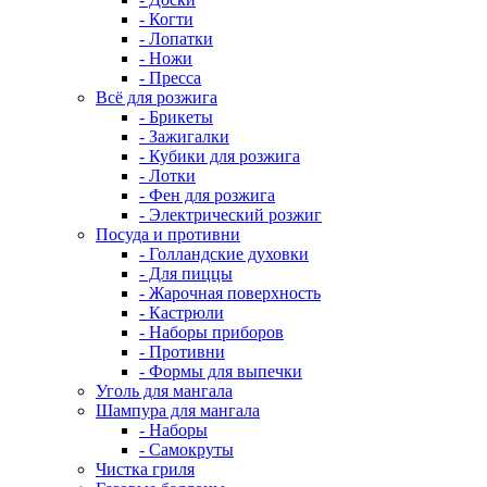
- Когти
- Лопатки
- Ножи
- Пресса
Всё для розжига
- Брикеты
- Зажигалки
- Кубики для розжига
- Лотки
- Фен для розжига
- Электрический розжиг
Посуда и противни
- Голландские духовки
- Для пиццы
- Жарочная поверхность
- Кастрюли
- Наборы приборов
- Противни
- Формы для выпечки
Уголь для мангала
Шампура для мангала
- Наборы
- Самокруты
Чистка гриля