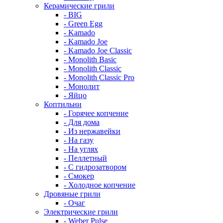
Керамические грили
- BIG
- Green Egg
- Kamado
- Kamado Joe
- Kamado Joe Classic
- Monolith Basic
- Monolith Classic
- Monolith Classic Pro
- Монолит
- Яйцо
Коптильни
- Горячее копчение
- Для дома
- Из нержавейки
- На газу
- На углях
- Пеллетный
- С гидрозатвором
- Смокер
- Холодное копчение
Дровяные грили
- Очаг
Электрические грили
- Weber Pulse