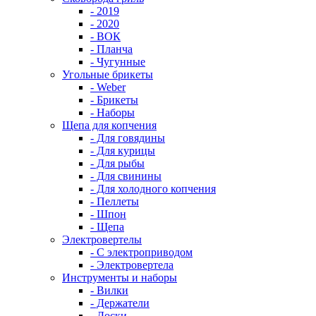
- 2019
- 2020
- ВОК
- Планча
- Чугунные
Угольные брикеты
- Weber
- Брикеты
- Наборы
Щепа для копчения
- Для говядины
- Для курицы
- Для рыбы
- Для свинины
- Для холодного копчения
- Пеллеты
- Шпон
- Щепа
Электровертелы
- С электроприводом
- Электровертела
Инструменты и наборы
- Вилки
- Держатели
- Доски