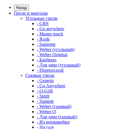
Назад
Грили и мангалы
Угольные грили
- GBS
- Go anywhere
- Master touch
- Rosle
- Supreme
- Weber (угольный)
- Weber Original
- Барбекю
- Для дачи (угольный)
- Переносной
Газовые грили
- Genesis
- Go Anywhere
- O-Grill
- Spirit
- Summit
- Weber (газовый)
- Weber Q
- Для дачи (газовый)
- Из нержавейки
- На газу