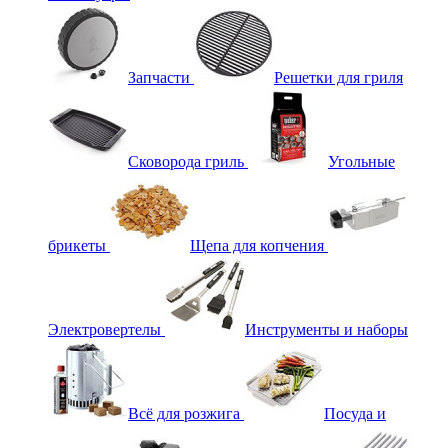
Запчасти
Решетки для гриля
Сковорода гриль
Угольные
брикеты
Щепа для копчения
Электровертелы
Инструменты и наборы
Всё для розжига
Посуда и