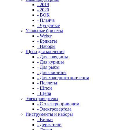
- 2019
- 2020
- ВОК
- Планча
- Чугунные
Угольные брикеты
- Weber
- Брикеты
- Наборы
Щепа для копчения
- Для говядины
- Для курицы
- Для рыбы
- Для свинины
- Для холодного копчения
- Пеллеты
- Шпон
- Щепа
Электровертелы
- С электроприводом
- Электровертела
Инструменты и наборы
- Вилки
- Держатели
- Доски