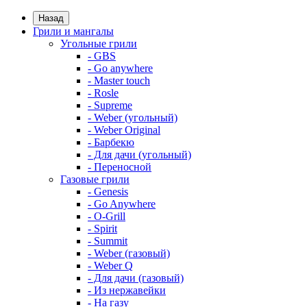
Назад
Грили и мангалы
Угольные грили
- GBS
- Go anywhere
- Master touch
- Rosle
- Supreme
- Weber (угольный)
- Weber Original
- Барбекю
- Для дачи (угольный)
- Переносной
Газовые грили
- Genesis
- Go Anywhere
- O-Grill
- Spirit
- Summit
- Weber (газовый)
- Weber Q
- Для дачи (газовый)
- Из нержавейки
- На газу