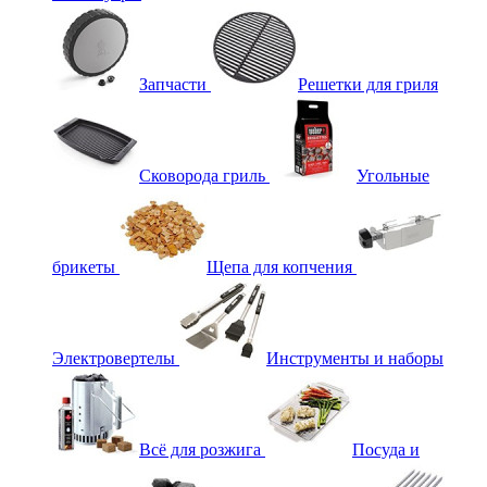
Запчасти
Решетки для гриля
Сковорода гриль
Угольные
брикеты
Щепа для копчения
Электровертелы
Инструменты и наборы
Всё для розжига
Посуда и