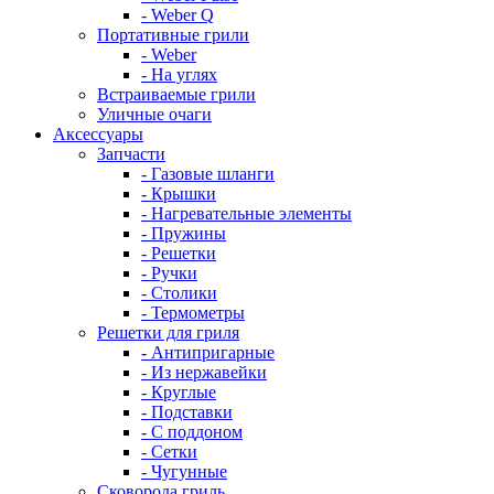
- Weber Q
Портативные грили
- Weber
- На углях
Встраиваемые грили
Уличные очаги
Аксессуары
Запчасти
- Газовые шланги
- Крышки
- Нагревательные элементы
- Пружины
- Решетки
- Ручки
- Столики
- Термометры
Решетки для гриля
- Антипригарные
- Из нержавейки
- Круглые
- Подставки
- С поддоном
- Сетки
- Чугунные
Сковорода гриль