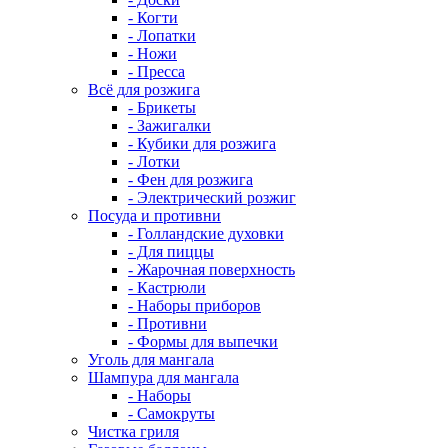
- Когти
- Лопатки
- Ножи
- Пресса
Всё для розжига
- Брикеты
- Зажигалки
- Кубики для розжига
- Лотки
- Фен для розжига
- Электрический розжиг
Посуда и противни
- Голландские духовки
- Для пиццы
- Жарочная поверхность
- Кастрюли
- Наборы приборов
- Противни
- Формы для выпечки
Уголь для мангала
Шампура для мангала
- Наборы
- Самокруты
Чистка гриля