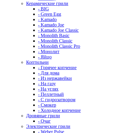
Керамические грили
- BIG
- Green Egg
- Kamado
- Kamado Joe
- Kamado Joe Classic
- Monolith Basic
- Monolith Classic
- Monolith Classic Pro
- Монолит
- Яйцо
Коптильни
- Горячее копчение
- Для дома
- Из нержавейки
- На газу
- На углях
- Пеллетный
- С гидрозатвором
- Смокер
- Холодное копчение
Дровяные грили
- Очаг
Электрические грили
- Weber Pulse