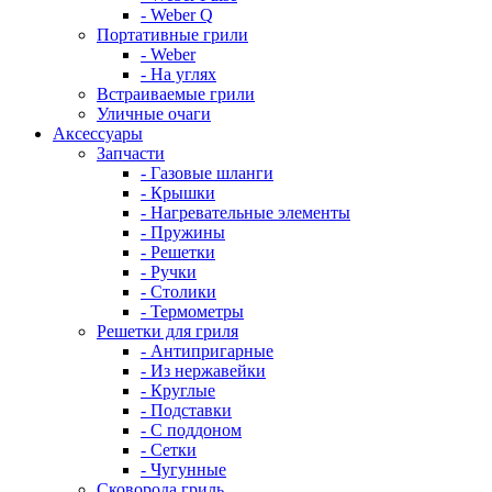
- Weber Q
Портативные грили
- Weber
- На углях
Встраиваемые грили
Уличные очаги
Аксессуары
Запчасти
- Газовые шланги
- Крышки
- Нагревательные элементы
- Пружины
- Решетки
- Ручки
- Столики
- Термометры
Решетки для гриля
- Антипригарные
- Из нержавейки
- Круглые
- Подставки
- С поддоном
- Сетки
- Чугунные
Сковорода гриль