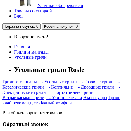
Уличные обогреватели
Товары со скидкой
Блог
Корзина
покупок
: 0
Корзина
покупок
: 0
В корзине пусто!
Главная
Грили и мангалы
Угольные грили
Угольные грили Rosle
Грили и мангалы
- Угольные грили
- Газовые грили
-
Керамические грили
- Коптильни
- Дровяные грили
-
Электрические грили
- Портативные грили
-
Встраиваемые грили
- Уличные очаги
Аксессуары
Гриль
клаб рекомендует
Дачный комфорт
В этой категории нет товаров.
Обратный звонок