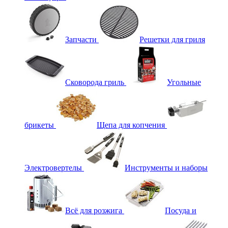
Запчасти
Решетки для гриля
Сковорода гриль
Угольные
брикеты
Щепа для копчения
Электровертелы
Инструменты и наборы
Всё для розжига
Посуда и