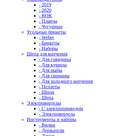
- 2019
- 2020
- ВОК
- Планча
- Чугунные
Угольные брикеты
- Weber
- Брикеты
- Наборы
Щепа для копчения
- Для говядины
- Для курицы
- Для рыбы
- Для свинины
- Для холодного копчения
- Пеллеты
- Шпон
- Щепа
Электровертелы
- С электроприводом
- Электровертела
Инструменты и наборы
- Вилки
- Держатели
- Доски