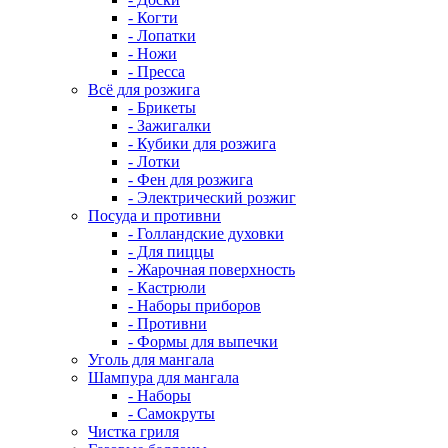
- Когти
- Лопатки
- Ножи
- Пресса
Всё для розжига
- Брикеты
- Зажигалки
- Кубики для розжига
- Лотки
- Фен для розжига
- Электрический розжиг
Посуда и противни
- Голландские духовки
- Для пиццы
- Жарочная поверхность
- Кастрюли
- Наборы приборов
- Противни
- Формы для выпечки
Уголь для мангала
Шампура для мангала
- Наборы
- Самокруты
Чистка гриля