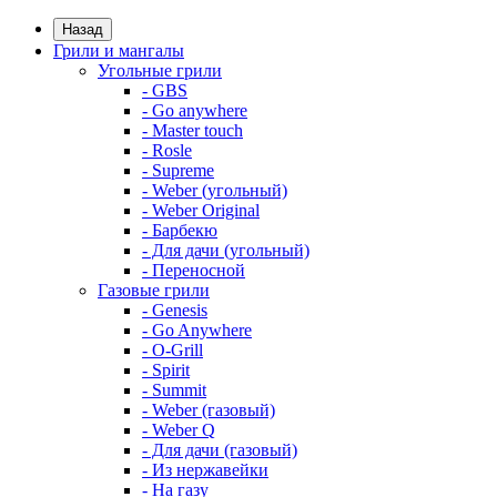
Назад
Грили и мангалы
Угольные грили
- GBS
- Go anywhere
- Master touch
- Rosle
- Supreme
- Weber (угольный)
- Weber Original
- Барбекю
- Для дачи (угольный)
- Переносной
Газовые грили
- Genesis
- Go Anywhere
- O-Grill
- Spirit
- Summit
- Weber (газовый)
- Weber Q
- Для дачи (газовый)
- Из нержавейки
- На газу