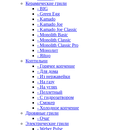
Керамические грили
- BIG
- Green Egg
- Kamado
- Kamado Joe
- Kamado Joe Classic
- Monolith Basic
- Monolith Classic
- Monolith Classic Pro
- Монолит
- Яйцо
Коптильни
- Горячее копчение
- Для дома
- Из нержавейки
- На газу
- На углях
- Пеллетный
- С гидрозатвором
- Смокер
- Холодное копчение
Дровяные грили
- Очаг
Электрические грили
- Weber Pulse