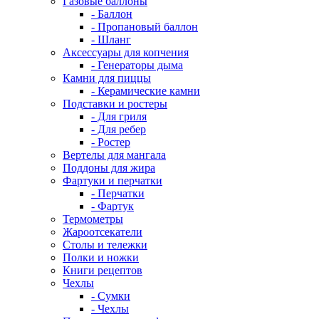
Газовые баллоны
- Баллон
- Пропановый баллон
- Шланг
Аксессуары для копчения
- Генераторы дыма
Камни для пиццы
- Керамические камни
Подставки и ростеры
- Для гриля
- Для ребер
- Ростер
Вертелы для мангала
Поддоны для жира
Фартуки и перчатки
- Перчатки
- Фартук
Термометры
Жароотсекатели
Столы и тележки
Полки и ножки
Книги рецептов
Чехлы
- Сумки
- Чехлы