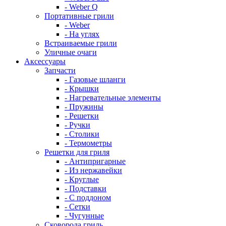
- Weber Q
Портативные грили
- Weber
- На углях
Встраиваемые грили
Уличные очаги
Аксессуары
Запчасти
- Газовые шланги
- Крышки
- Нагревательные элементы
- Пружины
- Решетки
- Ручки
- Столики
- Термометры
Решетки для гриля
- Антипригарные
- Из нержавейки
- Круглые
- Подставки
- С поддоном
- Сетки
- Чугунные
Сковорода гриль