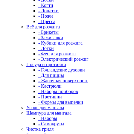
- Когти
- Лопатки
- Ножи
- Пресса
Всё для розжига
- Брикеты
- Зажигалки
- Кубики для розжига
- Лотки
- Фен для розжига
- Электрический розжиг
Посуда и противни
- Голландские духовки
- Для пиццы
- Жарочная поверхность
- Кастрюли
- Наборы приборов
- Противни
- Формы для выпечки
Уголь для мангала
Шампура для мангала
- Наборы
- Самокруты
Чистка гриля