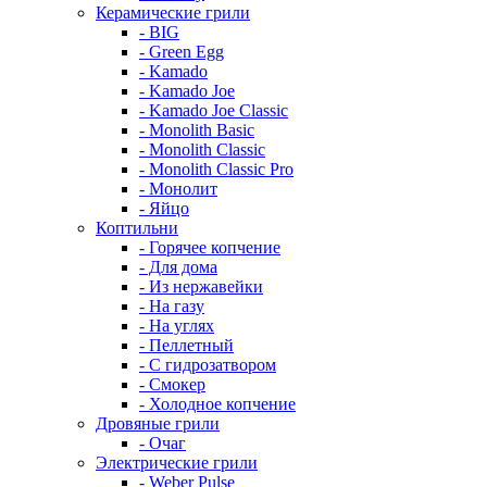
Керамические грили
- BIG
- Green Egg
- Kamado
- Kamado Joe
- Kamado Joe Classic
- Monolith Basic
- Monolith Classic
- Monolith Classic Pro
- Монолит
- Яйцо
Коптильни
- Горячее копчение
- Для дома
- Из нержавейки
- На газу
- На углях
- Пеллетный
- С гидрозатвором
- Смокер
- Холодное копчение
Дровяные грили
- Очаг
Электрические грили
- Weber Pulse