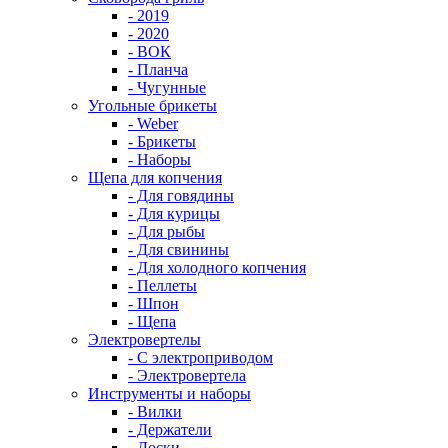
- 2019
- 2020
- ВОК
- Планча
- Чугунные
Угольные брикеты
- Weber
- Брикеты
- Наборы
Щепа для копчения
- Для говядины
- Для курицы
- Для рыбы
- Для свинины
- Для холодного копчения
- Пеллеты
- Шпон
- Щепа
Электровертелы
- С электроприводом
- Электровертела
Инструменты и наборы
- Вилки
- Держатели
- Доски