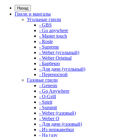
Назад
Грили и мангалы
Угольные грили
- GBS
- Go anywhere
- Master touch
- Rosle
- Supreme
- Weber (угольный)
- Weber Original
- Барбекю
- Для дачи (угольный)
- Переносной
Газовые грили
- Genesis
- Go Anywhere
- O-Grill
- Spirit
- Summit
- Weber (газовый)
- Weber Q
- Для дачи (газовый)
- Из нержавейки
- На газу