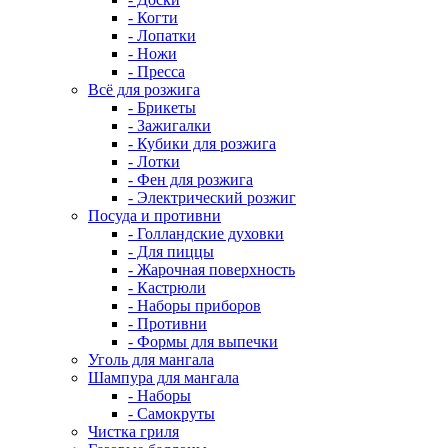
- Когти
- Лопатки
- Ножи
- Пресса
Всё для розжига
- Брикеты
- Зажигалки
- Кубики для розжига
- Лотки
- Фен для розжига
- Электрический розжиг
Посуда и противни
- Голландские духовки
- Для пиццы
- Жарочная поверхность
- Кастрюли
- Наборы приборов
- Противни
- Формы для выпечки
Уголь для мангала
Шампура для мангала
- Наборы
- Самокруты
Чистка гриля