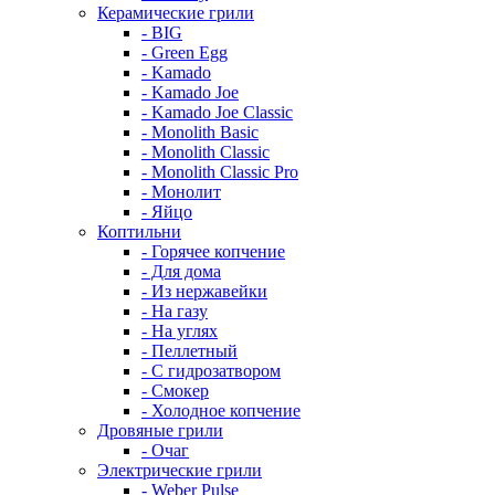
Керамические грили
- BIG
- Green Egg
- Kamado
- Kamado Joe
- Kamado Joe Classic
- Monolith Basic
- Monolith Classic
- Monolith Classic Pro
- Монолит
- Яйцо
Коптильни
- Горячее копчение
- Для дома
- Из нержавейки
- На газу
- На углях
- Пеллетный
- С гидрозатвором
- Смокер
- Холодное копчение
Дровяные грили
- Очаг
Электрические грили
- Weber Pulse