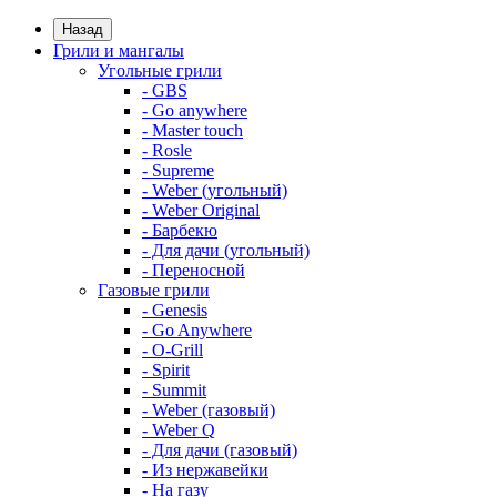
Назад
Грили и мангалы
Угольные грили
- GBS
- Go anywhere
- Master touch
- Rosle
- Supreme
- Weber (угольный)
- Weber Original
- Барбекю
- Для дачи (угольный)
- Переносной
Газовые грили
- Genesis
- Go Anywhere
- O-Grill
- Spirit
- Summit
- Weber (газовый)
- Weber Q
- Для дачи (газовый)
- Из нержавейки
- На газу