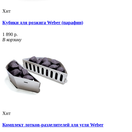
Хит
Кубики для розжига Weber (парафин)
1 890 р.
В корзину
Хит
Комплект лотков-разделителей для угля Weber