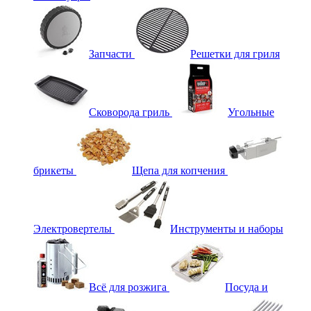
Запчасти
Решетки для гриля
Сковорода гриль
Угольные
брикеты
Щепа для копчения
Электровертелы
Инструменты и наборы
Всё для розжига
Посуда и