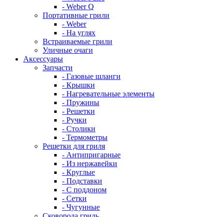
- Weber Q
Портативные грили
- Weber
- На углях
Встраиваемые грили
Уличные очаги
Аксессуары
Запчасти
- Газовые шланги
- Крышки
- Нагревательные элементы
- Пружины
- Решетки
- Ручки
- Столики
- Термометры
Решетки для гриля
- Антипригарные
- Из нержавейки
- Круглые
- Подставки
- С поддоном
- Сетки
- Чугунные
Сковорода гриль