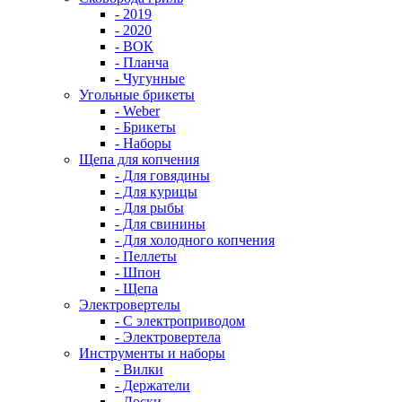
- 2019
- 2020
- ВОК
- Планча
- Чугунные
Угольные брикеты
- Weber
- Брикеты
- Наборы
Щепа для копчения
- Для говядины
- Для курицы
- Для рыбы
- Для свинины
- Для холодного копчения
- Пеллеты
- Шпон
- Щепа
Электровертелы
- С электроприводом
- Электровертела
Инструменты и наборы
- Вилки
- Держатели
- Доски