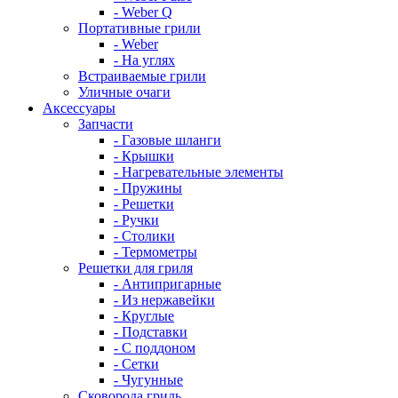
- Weber Q
Портативные грили
- Weber
- На углях
Встраиваемые грили
Уличные очаги
Аксессуары
Запчасти
- Газовые шланги
- Крышки
- Нагревательные элементы
- Пружины
- Решетки
- Ручки
- Столики
- Термометры
Решетки для гриля
- Антипригарные
- Из нержавейки
- Круглые
- Подставки
- С поддоном
- Сетки
- Чугунные
Сковорода гриль