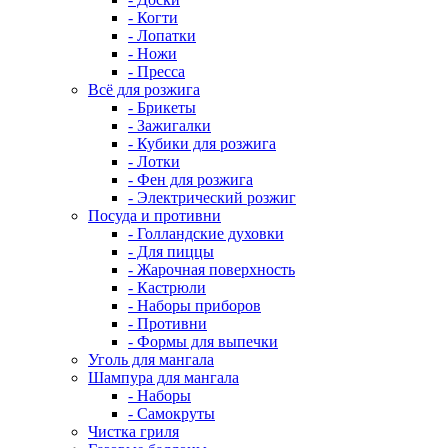
- Когти
- Лопатки
- Ножи
- Пресса
Всё для розжига
- Брикеты
- Зажигалки
- Кубики для розжига
- Лотки
- Фен для розжига
- Электрический розжиг
Посуда и противни
- Голландские духовки
- Для пиццы
- Жарочная поверхность
- Кастрюли
- Наборы приборов
- Противни
- Формы для выпечки
Уголь для мангала
Шампура для мангала
- Наборы
- Самокруты
Чистка гриля