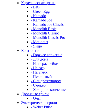
Керамические грили
- BIG
- Green Egg
- Kamado
- Kamado Joe
- Kamado Joe Classic
- Monolith Basic
- Monolith Classic
- Monolith Classic Pro
- Монолит
- Яйцо
Коптильни
- Горячее копчение
- Для дома
- Из нержавейки
- На газу
- На углях
- Пеллетный
- С гидрозатвором
- Смокер
- Холодное копчение
Дровяные грили
- Очаг
Электрические грили
- Weber Pulse