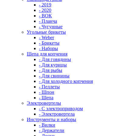
- 2019
- 2020
- ВОК
- Планча
- Чугунные
Угольные брикеты
- Weber
- Брикеты
- Наборы
Щепа для копчения
- Для говядины
- Для курицы
- Для рыбы
- Для свинины
- Для холодного копчения
- Пеллеты
- Шпон
- Щепа
Электровертелы
- С электроприводом
- Электровертела
Инструменты и наборы
- Вилки
- Держатели
- Доски