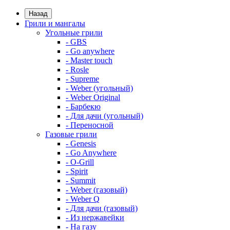
Назад
Грили и мангалы
Угольные грили
- GBS
- Go anywhere
- Master touch
- Rosle
- Supreme
- Weber (угольный)
- Weber Original
- Барбекю
- Для дачи (угольный)
- Переносной
Газовые грили
- Genesis
- Go Anywhere
- O-Grill
- Spirit
- Summit
- Weber (газовый)
- Weber Q
- Для дачи (газовый)
- Из нержавейки
- На газу