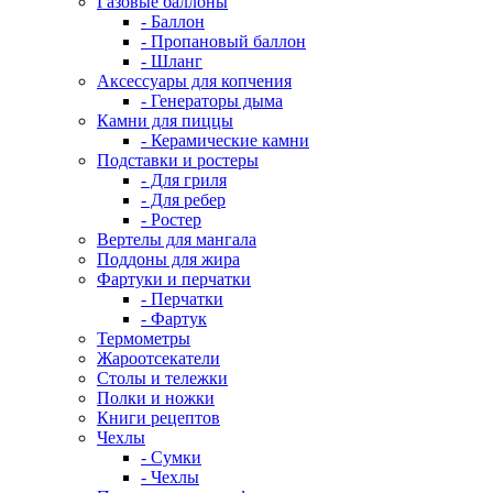
Газовые баллоны
- Баллон
- Пропановый баллон
- Шланг
Аксессуары для копчения
- Генераторы дыма
Камни для пиццы
- Керамические камни
Подставки и ростеры
- Для гриля
- Для ребер
- Ростер
Вертелы для мангала
Поддоны для жира
Фартуки и перчатки
- Перчатки
- Фартук
Термометры
Жароотсекатели
Столы и тележки
Полки и ножки
Книги рецептов
Чехлы
- Сумки
- Чехлы