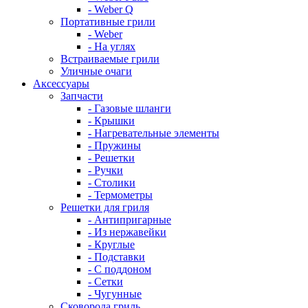
- Weber Q
Портативные грили
- Weber
- На углях
Встраиваемые грили
Уличные очаги
Аксессуары
Запчасти
- Газовые шланги
- Крышки
- Нагревательные элементы
- Пружины
- Решетки
- Ручки
- Столики
- Термометры
Решетки для гриля
- Антипригарные
- Из нержавейки
- Круглые
- Подставки
- С поддоном
- Сетки
- Чугунные
Сковорода гриль