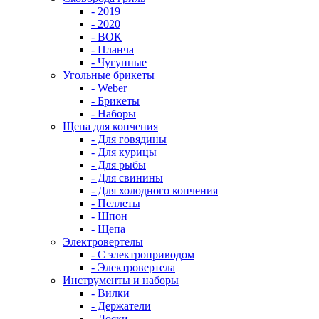
- 2019
- 2020
- ВОК
- Планча
- Чугунные
Угольные брикеты
- Weber
- Брикеты
- Наборы
Щепа для копчения
- Для говядины
- Для курицы
- Для рыбы
- Для свинины
- Для холодного копчения
- Пеллеты
- Шпон
- Щепа
Электровертелы
- С электроприводом
- Электровертела
Инструменты и наборы
- Вилки
- Держатели
- Доски