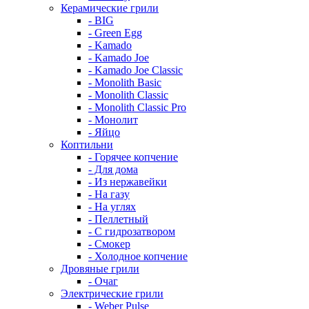
Керамические грили
- BIG
- Green Egg
- Kamado
- Kamado Joe
- Kamado Joe Classic
- Monolith Basic
- Monolith Classic
- Monolith Classic Pro
- Монолит
- Яйцо
Коптильни
- Горячее копчение
- Для дома
- Из нержавейки
- На газу
- На углях
- Пеллетный
- С гидрозатвором
- Смокер
- Холодное копчение
Дровяные грили
- Очаг
Электрические грили
- Weber Pulse