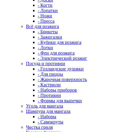
- Когти
- Лопатки
- Ножи
- Пресса
Всё для розжига
- Брикеты
- Зажигалки
- Кубики для розжига
- Лотки
- Фен для розжига
- Электрический розжиг
Посуда и противни
- Голландские духовки
- Для пиццы
- Жарочная поверхность
- Кастрюли
- Наборы приборов
- Противни
- Формы для выпечки
Уголь для мангала
Шампура для мангала
- Наборы
- Самокруты
Чистка гриля