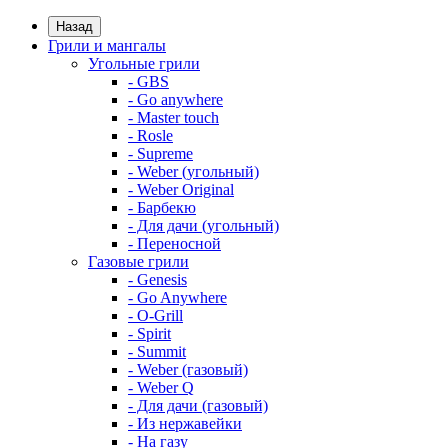
Назад
Грили и мангалы
Угольные грили
- GBS
- Go anywhere
- Master touch
- Rosle
- Supreme
- Weber (угольный)
- Weber Original
- Барбекю
- Для дачи (угольный)
- Переносной
Газовые грили
- Genesis
- Go Anywhere
- O-Grill
- Spirit
- Summit
- Weber (газовый)
- Weber Q
- Для дачи (газовый)
- Из нержавейки
- На газу