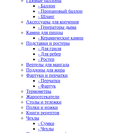
Газовые баллоны
- Баллон
- Пропановый баллон
- Шланг
Аксессуары для копчения
- Генераторы дыма
Камни для пиццы
- Керамические камни
Подставки и ростеры
- Для гриля
- Для ребер
- Ростер
Вертелы для мангала
Поддоны для жира
Фартуки и перчатки
- Перчатки
- Фартук
Термометры
Жароотсекатели
Столы и тележки
Полки и ножки
Книги рецептов
Чехлы
- Сумки
- Чехлы