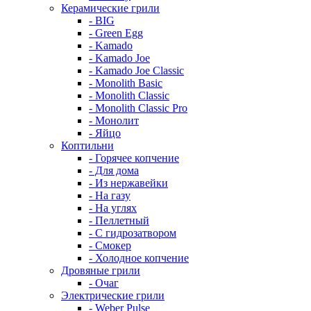
Керамические грили
- BIG
- Green Egg
- Kamado
- Kamado Joe
- Kamado Joe Classic
- Monolith Basic
- Monolith Classic
- Monolith Classic Pro
- Монолит
- Яйцо
Коптильни
- Горячее копчение
- Для дома
- Из нержавейки
- На газу
- На углях
- Пеллетный
- С гидрозатвором
- Смокер
- Холодное копчение
Дровяные грили
- Очаг
Электрические грили
- Weber Pulse