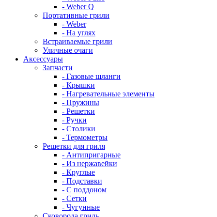
- Weber Q
Портативные грили
- Weber
- На углях
Встраиваемые грили
Уличные очаги
Аксессуары
Запчасти
- Газовые шланги
- Крышки
- Нагревательные элементы
- Пружины
- Решетки
- Ручки
- Столики
- Термометры
Решетки для гриля
- Антипригарные
- Из нержавейки
- Круглые
- Подставки
- С поддоном
- Сетки
- Чугунные
Сковорода гриль