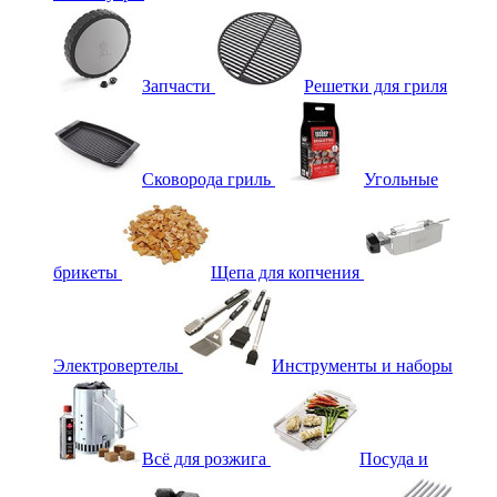
Запчасти
Решетки для гриля
Сковорода гриль
Угольные
брикеты
Щепа для копчения
Электровертелы
Инструменты и наборы
Всё для розжига
Посуда и