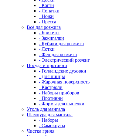
- Когти
- Лопатки
- Ножи
- Пресса
Всё для розжига
- Брикеты
- Зажигалки
- Кубики для розжига
- Лотки
- Фен для розжига
- Электрический розжиг
Посуда и противни
- Голландские духовки
- Для пиццы
- Жарочная поверхность
- Кастрюли
- Наборы приборов
- Противни
- Формы для выпечки
Уголь для мангала
Шампура для мангала
- Наборы
- Самокруты
Чистка гриля