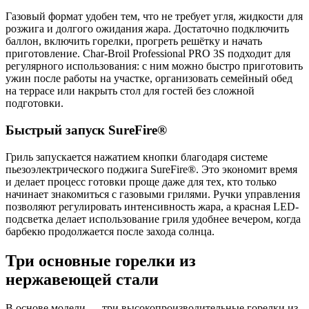
Газовый формат удобен тем, что не требует угля, жидкости для
розжига и долгого ожидания жара. Достаточно подключить
баллон, включить горелки, прогреть решётку и начать
приготовление. Char-Broil Professional PRO 3S подходит для
регулярного использования: с ним можно быстро приготовить
ужин после работы на участке, организовать семейный обед
на террасе или накрыть стол для гостей без сложной
подготовки.
Быстрый запуск SureFire®
Гриль запускается нажатием кнопки благодаря системе
пьезоэлектрического поджига SureFire®. Это экономит время
и делает процесс готовки проще даже для тех, кто только
начинает знакомиться с газовыми грилями. Ручки управления
позволяют регулировать интенсивность жара, а красная LED-
подсветка делает использование гриля удобнее вечером, когда
барбекю продолжается после захода солнца.
Три основные горелки из
нержавеющей стали
В основе модели — три высокопроизводительные горелки из