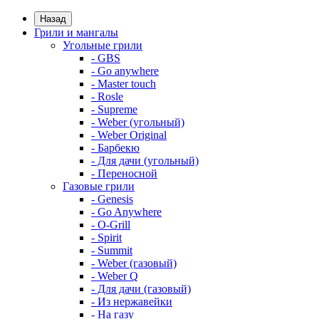
Назад
Грили и мангалы
Угольные грили
- GBS
- Go anywhere
- Master touch
- Rosle
- Supreme
- Weber (угольный)
- Weber Original
- Барбекю
- Для дачи (угольный)
- Переносной
Газовые грили
- Genesis
- Go Anywhere
- O-Grill
- Spirit
- Summit
- Weber (газовый)
- Weber Q
- Для дачи (газовый)
- Из нержавейки
- На газу