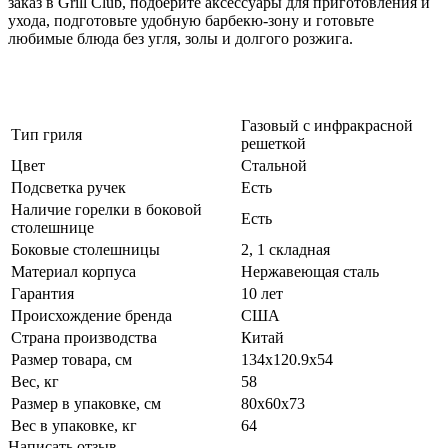
заказ в Grill Club, подберите аксессуары для приготовления и
ухода, подготовьте удобную барбекю-зону и готовьте
любимые блюда без угля, золы и долгого розжига.
Газовый с инфракрасной
Тип гриля
решеткой
Цвет
Стальной
Подсветка ручек
Есть
Наличие горелки в боковой
Есть
столешнице
Боковые столешницы
2, 1 складная
Материал корпуса
Нержавеющая сталь
Гарантия
10 лет
Происхождение бренда
США
Страна производства
Китай
Размер товара, см
134х120.9х54
Вес, кг
58
Размер в упаковке, см
80х60х73
Вес в упаковке, кг
64
Написать отзыв