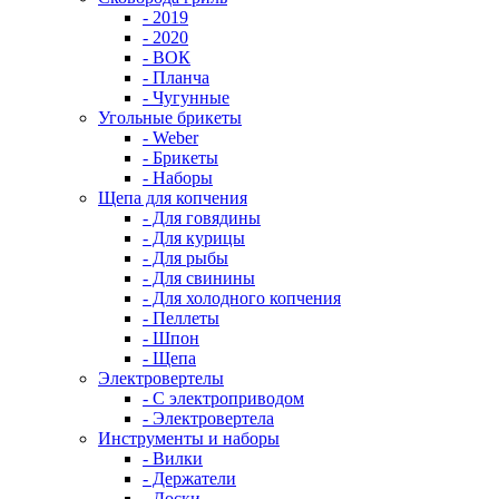
- 2019
- 2020
- ВОК
- Планча
- Чугунные
Угольные брикеты
- Weber
- Брикеты
- Наборы
Щепа для копчения
- Для говядины
- Для курицы
- Для рыбы
- Для свинины
- Для холодного копчения
- Пеллеты
- Шпон
- Щепа
Электровертелы
- С электроприводом
- Электровертела
Инструменты и наборы
- Вилки
- Держатели
- Доски