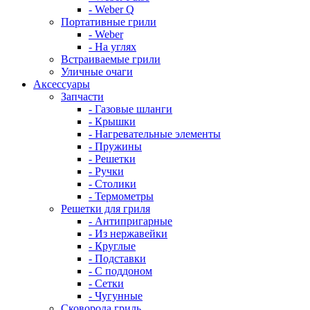
- Weber Q
Портативные грили
- Weber
- На углях
Встраиваемые грили
Уличные очаги
Аксессуары
Запчасти
- Газовые шланги
- Крышки
- Нагревательные элементы
- Пружины
- Решетки
- Ручки
- Столики
- Термометры
Решетки для гриля
- Антипригарные
- Из нержавейки
- Круглые
- Подставки
- С поддоном
- Сетки
- Чугунные
Сковорода гриль