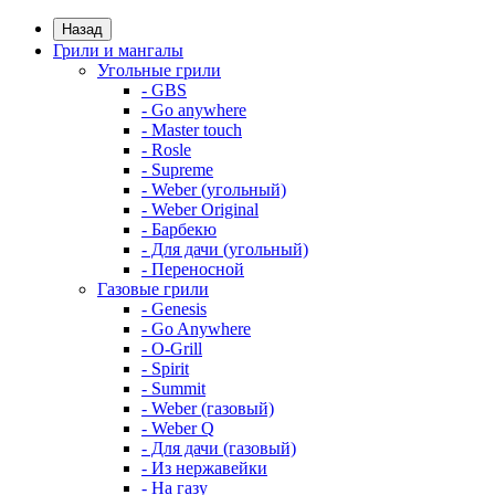
Назад
Грили и мангалы
Угольные грили
- GBS
- Go anywhere
- Master touch
- Rosle
- Supreme
- Weber (угольный)
- Weber Original
- Барбекю
- Для дачи (угольный)
- Переносной
Газовые грили
- Genesis
- Go Anywhere
- O-Grill
- Spirit
- Summit
- Weber (газовый)
- Weber Q
- Для дачи (газовый)
- Из нержавейки
- На газу