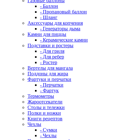
Газовые баллоны
- Баллон
- Пропановый баллон
- Шланг
Аксессуары для копчения
- Генераторы дыма
Камни для пиццы
- Керамические камни
Подставки и ростеры
- Для гриля
- Для ребер
- Ростер
Вертелы для мангала
Поддоны для жира
Фартуки и перчатки
- Перчатки
- Фартук
Термометры
Жароотсекатели
Столы и тележки
Полки и ножки
Книги рецептов
Чехлы
- Сумки
- Чехлы