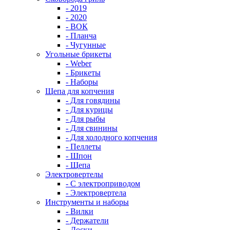
- 2019
- 2020
- ВОК
- Планча
- Чугунные
Угольные брикеты
- Weber
- Брикеты
- Наборы
Щепа для копчения
- Для говядины
- Для курицы
- Для рыбы
- Для свинины
- Для холодного копчения
- Пеллеты
- Шпон
- Щепа
Электровертелы
- С электроприводом
- Электровертела
Инструменты и наборы
- Вилки
- Держатели
- Доски