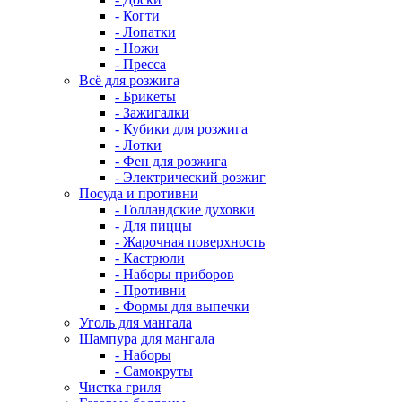
- Когти
- Лопатки
- Ножи
- Пресса
Всё для розжига
- Брикеты
- Зажигалки
- Кубики для розжига
- Лотки
- Фен для розжига
- Электрический розжиг
Посуда и противни
- Голландские духовки
- Для пиццы
- Жарочная поверхность
- Кастрюли
- Наборы приборов
- Противни
- Формы для выпечки
Уголь для мангала
Шампура для мангала
- Наборы
- Самокруты
Чистка гриля