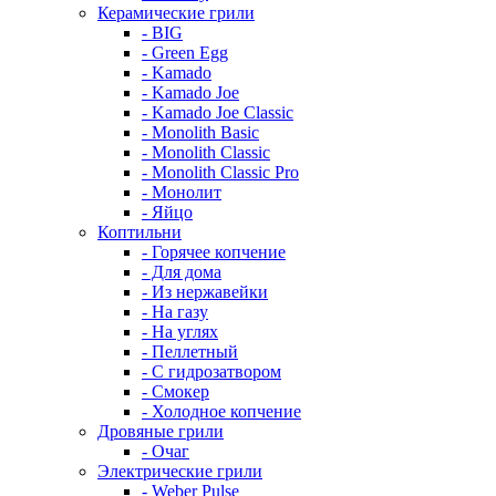
Керамические грили
- BIG
- Green Egg
- Kamado
- Kamado Joe
- Kamado Joe Classic
- Monolith Basic
- Monolith Classic
- Monolith Classic Pro
- Монолит
- Яйцо
Коптильни
- Горячее копчение
- Для дома
- Из нержавейки
- На газу
- На углях
- Пеллетный
- С гидрозатвором
- Смокер
- Холодное копчение
Дровяные грили
- Очаг
Электрические грили
- Weber Pulse