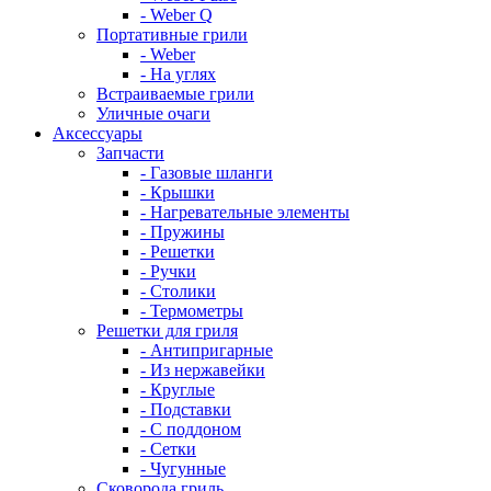
- Weber Q
Портативные грили
- Weber
- На углях
Встраиваемые грили
Уличные очаги
Аксессуары
Запчасти
- Газовые шланги
- Крышки
- Нагревательные элементы
- Пружины
- Решетки
- Ручки
- Столики
- Термометры
Решетки для гриля
- Антипригарные
- Из нержавейки
- Круглые
- Подставки
- С поддоном
- Сетки
- Чугунные
Сковорода гриль