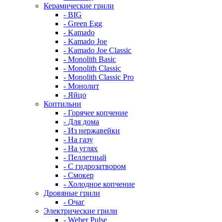
Керамические грили
- BIG
- Green Egg
- Kamado
- Kamado Joe
- Kamado Joe Classic
- Monolith Basic
- Monolith Classic
- Monolith Classic Pro
- Монолит
- Яйцо
Коптильни
- Горячее копчение
- Для дома
- Из нержавейки
- На газу
- На углях
- Пеллетный
- С гидрозатвором
- Смокер
- Холодное копчение
Дровяные грили
- Очаг
Электрические грили
- Weber Pulse