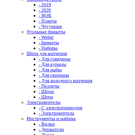
- 2019
- 2020
- ВОК
- Планча
- Чугунные
Угольные брикеты
- Weber
- Брикеты
- Наборы
Щепа для копчения
- Для говядины
- Для курицы
- Для рыбы
- Для свинины
- Для холодного копчения
- Пеллеты
- Шпон
- Щепа
Электровертелы
- С электроприводом
- Электровертела
Инструменты и наборы
- Вилки
- Держатели
- Доски