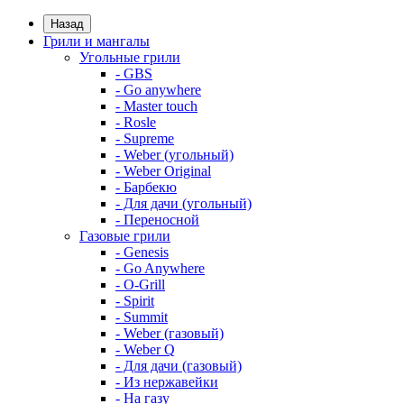
Назад
Грили и мангалы
Угольные грили
- GBS
- Go anywhere
- Master touch
- Rosle
- Supreme
- Weber (угольный)
- Weber Original
- Барбекю
- Для дачи (угольный)
- Переносной
Газовые грили
- Genesis
- Go Anywhere
- O-Grill
- Spirit
- Summit
- Weber (газовый)
- Weber Q
- Для дачи (газовый)
- Из нержавейки
- На газу