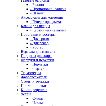
Газовые баллоны
- Баллон
- Пропановый баллон
- Шланг
Аксессуары для копчения
- Генераторы дыма
Камни для пиццы
- Керамические камни
Подставки и ростеры
- Для гриля
- Для ребер
- Ростер
Вертелы для мангала
Поддоны для жира
Фартуки и перчатки
- Перчатки
- Фартук
Термометры
Жароотсекатели
Столы и тележки
Полки и ножки
Книги рецептов
Чехлы
- Сумки
- Чехлы