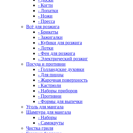
- Когти
- Лопатки
- Ножи
- Пресса
Всё для розжига
- Брикеты
- Зажигалки
- Кубики для розжига
- Лотки
- Фен для розжига
- Электрический розжиг
Посуда и противни
- Голландские духовки
- Для пиццы
- Жарочная поверхность
- Кастрюли
- Наборы приборов
- Противни
- Формы для выпечки
Уголь для мангала
Шампура для мангала
- Наборы
- Самокруты
Чистка гриля