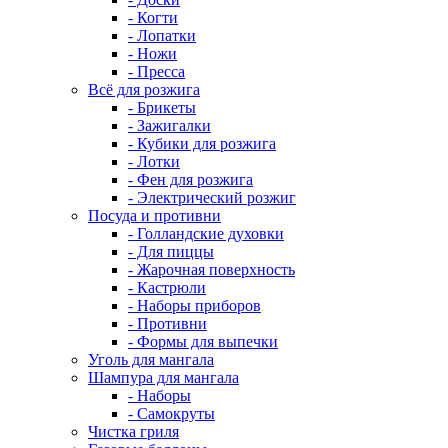
- Когти
- Лопатки
- Ножи
- Пресса
Всё для розжига
- Брикеты
- Зажигалки
- Кубики для розжига
- Лотки
- Фен для розжига
- Электрический розжиг
Посуда и противни
- Голландские духовки
- Для пиццы
- Жарочная поверхность
- Кастрюли
- Наборы приборов
- Противни
- Формы для выпечки
Уголь для мангала
Шампура для мангала
- Наборы
- Самокруты
Чистка гриля