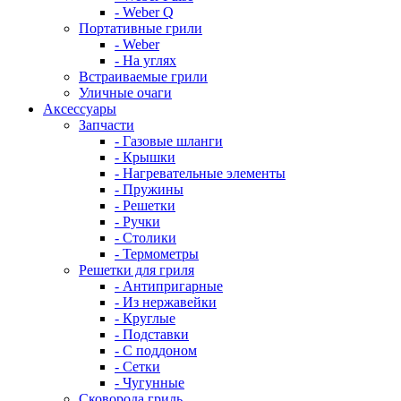
- Weber Q
Портативные грили
- Weber
- На углях
Встраиваемые грили
Уличные очаги
Аксессуары
Запчасти
- Газовые шланги
- Крышки
- Нагревательные элементы
- Пружины
- Решетки
- Ручки
- Столики
- Термометры
Решетки для гриля
- Антипригарные
- Из нержавейки
- Круглые
- Подставки
- С поддоном
- Сетки
- Чугунные
Сковорода гриль