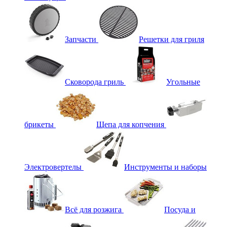
Запчасти
Решетки для гриля
Сковорода гриль
Угольные
брикеты
Щепа для копчения
Электровертелы
Инструменты и наборы
Всё для розжига
Посуда и