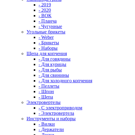
- 2019
- 2020
- ВОК
- Планча
- Чугунные
Угольные брикеты
- Weber
- Брикеты
- Наборы
Щепа для копчения
- Для говядины
- Для курицы
- Для рыбы
- Для свинины
- Для холодного копчения
- Пеллеты
- Шпон
- Щепа
Электровертелы
- С электроприводом
- Электровертела
Инструменты и наборы
- Вилки
- Держатели
- Доски