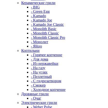
Керамические грили
- BIG
- Green Egg
- Kamado
- Kamado Joe
- Kamado Joe Classic
- Monolith Basic
- Monolith Classic
- Monolith Classic Pro
- Монолит
- Яйцо
Коптильни
- Горячее копчение
- Для дома
- Из нержавейки
- На газу
- На углях
- Пеллетный
- С гидрозатвором
- Смокер
- Холодное копчение
Дровяные грили
- Очаг
Электрические грили
- Weber Pulse