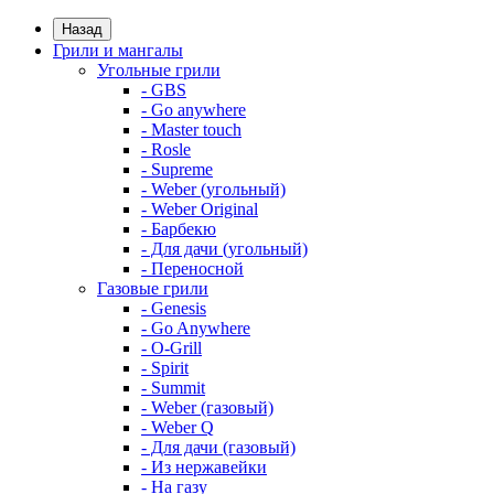
Назад
Грили и мангалы
Угольные грили
- GBS
- Go anywhere
- Master touch
- Rosle
- Supreme
- Weber (угольный)
- Weber Original
- Барбекю
- Для дачи (угольный)
- Переносной
Газовые грили
- Genesis
- Go Anywhere
- O-Grill
- Spirit
- Summit
- Weber (газовый)
- Weber Q
- Для дачи (газовый)
- Из нержавейки
- На газу