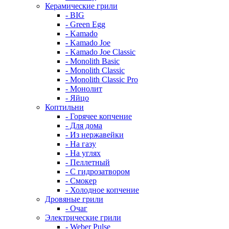
Керамические грили
- BIG
- Green Egg
- Kamado
- Kamado Joe
- Kamado Joe Classic
- Monolith Basic
- Monolith Classic
- Monolith Classic Pro
- Монолит
- Яйцо
Коптильни
- Горячее копчение
- Для дома
- Из нержавейки
- На газу
- На углях
- Пеллетный
- С гидрозатвором
- Смокер
- Холодное копчение
Дровяные грили
- Очаг
Электрические грили
- Weber Pulse