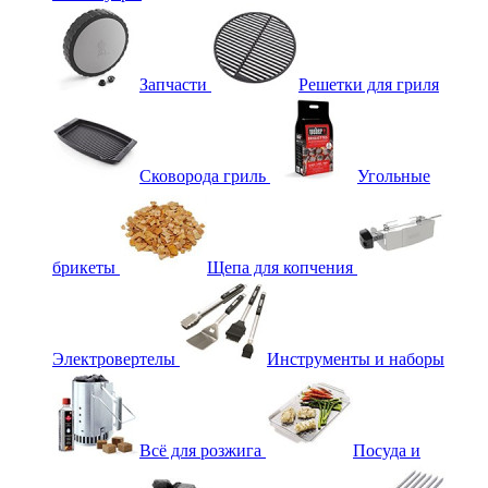
Запчасти
Решетки для гриля
Сковорода гриль
Угольные
брикеты
Щепа для копчения
Электровертелы
Инструменты и наборы
Всё для розжига
Посуда и