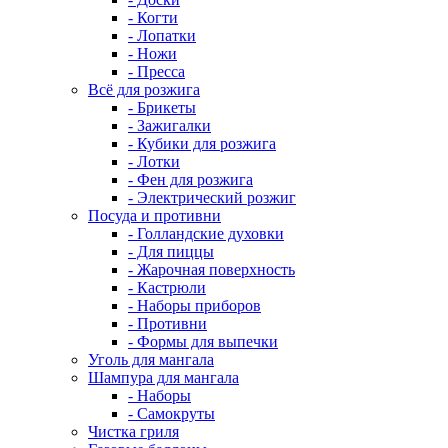
- Когти
- Лопатки
- Ножи
- Пресса
Всё для розжига
- Брикеты
- Зажигалки
- Кубики для розжига
- Лотки
- Фен для розжига
- Электрический розжиг
Посуда и противни
- Голландские духовки
- Для пиццы
- Жарочная поверхность
- Кастрюли
- Наборы приборов
- Противни
- Формы для выпечки
Уголь для мангала
Шампура для мангала
- Наборы
- Самокруты
Чистка гриля