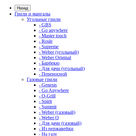
Назад
Грили и мангалы
Угольные грили
- GBS
- Go anywhere
- Master touch
- Rosle
- Supreme
- Weber (угольный)
- Weber Original
- Барбекю
- Для дачи (угольный)
- Переносной
Газовые грили
- Genesis
- Go Anywhere
- O-Grill
- Spirit
- Summit
- Weber (газовый)
- Weber Q
- Для дачи (газовый)
- Из нержавейки
- На газу