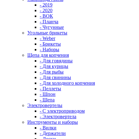
- 2019
- 2020
- ВОК
- Планча
- Чугунные
Угольные брикеты
- Weber
- Брикеты
- Наборы
Щепа для копчения
- Для говядины
- Для курицы
- Для рыбы
- Для свинины
- Для холодного копчения
- Пеллеты
- Шпон
- Щепа
Электровертелы
- С электроприводом
- Электровертела
Инструменты и наборы
- Вилки
- Держатели
- Доски