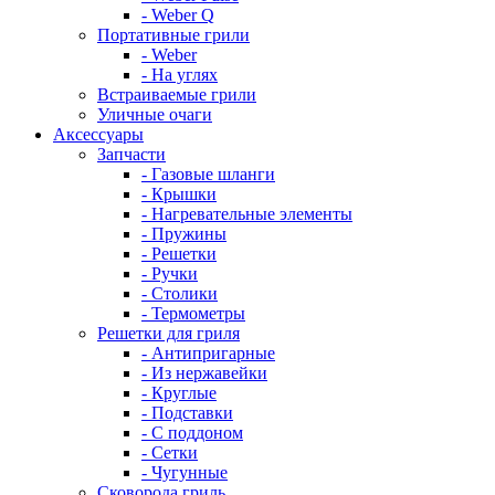
- Weber Q
Портативные грили
- Weber
- На углях
Встраиваемые грили
Уличные очаги
Аксессуары
Запчасти
- Газовые шланги
- Крышки
- Нагревательные элементы
- Пружины
- Решетки
- Ручки
- Столики
- Термометры
Решетки для гриля
- Антипригарные
- Из нержавейки
- Круглые
- Подставки
- С поддоном
- Сетки
- Чугунные
Сковорода гриль