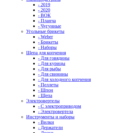
- 2019
- 2020
- ВОК
- Планча
- Чугунные
Угольные брикеты
- Weber
- Брикеты
- Наборы
Щепа для копчения
- Для говядины
- Для курицы
- Для рыбы
- Для свинины
- Для холодного копчения
- Пеллеты
- Шпон
- Щепа
Электровертелы
- С электроприводом
- Электровертела
Инструменты и наборы
- Вилки
- Держатели
- Доски