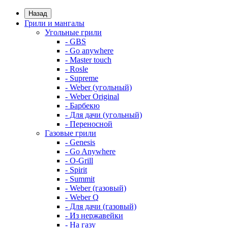
Назад
Грили и мангалы
Угольные грили
- GBS
- Go anywhere
- Master touch
- Rosle
- Supreme
- Weber (угольный)
- Weber Original
- Барбекю
- Для дачи (угольный)
- Переносной
Газовые грили
- Genesis
- Go Anywhere
- O-Grill
- Spirit
- Summit
- Weber (газовый)
- Weber Q
- Для дачи (газовый)
- Из нержавейки
- На газу