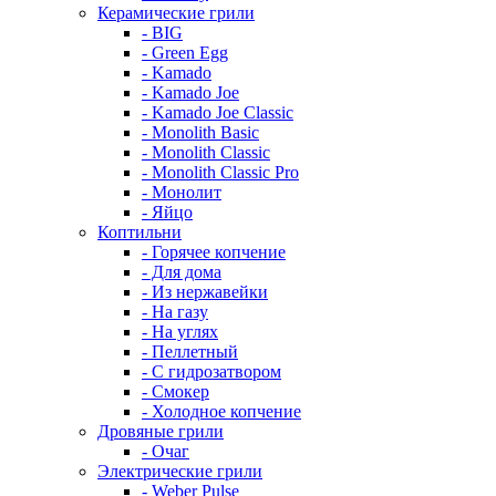
Керамические грили
- BIG
- Green Egg
- Kamado
- Kamado Joe
- Kamado Joe Classic
- Monolith Basic
- Monolith Classic
- Monolith Classic Pro
- Монолит
- Яйцо
Коптильни
- Горячее копчение
- Для дома
- Из нержавейки
- На газу
- На углях
- Пеллетный
- С гидрозатвором
- Смокер
- Холодное копчение
Дровяные грили
- Очаг
Электрические грили
- Weber Pulse