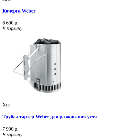
Кочерга Weber
6 600 р.
В корзину
Хит
Труба-стартер Weber для разжигания угля
7 900 р.
В корзину