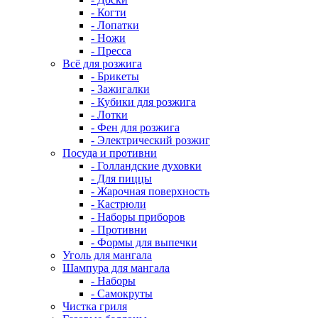
- Когти
- Лопатки
- Ножи
- Пресса
Всё для розжига
- Брикеты
- Зажигалки
- Кубики для розжига
- Лотки
- Фен для розжига
- Электрический розжиг
Посуда и противни
- Голландские духовки
- Для пиццы
- Жарочная поверхность
- Кастрюли
- Наборы приборов
- Противни
- Формы для выпечки
Уголь для мангала
Шампура для мангала
- Наборы
- Самокруты
Чистка гриля