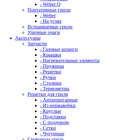
- Weber Q
Портативные грили
- Weber
- На углях
Встраиваемые грили
Уличные очаги
Аксессуары
Запчасти
- Газовые шланги
- Крышки
- Нагревательные элементы
- Пружины
- Решетки
- Ручки
- Столики
- Термометры
Решетки для гриля
- Антипригарные
- Из нержавейки
- Круглые
- Подставки
- С поддоном
- Сетки
- Чугунные
Сковорода гриль