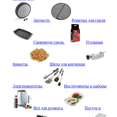
Запчасти
Решетки для гриля
Сковорода гриль
Угольные
брикеты
Щепа для копчения
Электровертелы
Инструменты и наборы
Всё для розжига
Посуда и