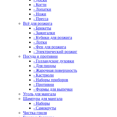
- Когти
- Лопатки
- Ножи
- Пресса
Всё для розжига
- Брикеты
- Зажигалки
- Кубики для розжига
- Лотки
- Фен для розжига
- Электрический розжиг
Посуда и противни
- Голландские духовки
- Для пиццы
- Жарочная поверхность
- Кастрюли
- Наборы приборов
- Противни
- Формы для выпечки
Уголь для мангала
Шампура для мангала
- Наборы
- Самокруты
Чистка гриля