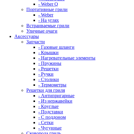
- Weber Q
Портативные грили
- Weber
- На углях
Встраиваемые грили
Уличные очаги
Аксессуары
Запчасти
- Газовые шланги
- Крышки
- Нагревательные элементы
- Пружины
- Решетки
- Ручки
- Столики
- Термометры
Решетки для гриля
- Антипригарные
- Из нержавейки
- Круглые
- Подставки
- С поддоном
- Сетки
- Чугунные
Сковорода гриль