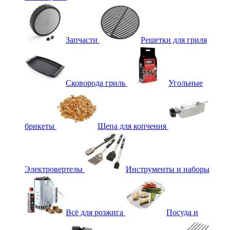
Запчасти
Решетки для гриля
Сковорода гриль
Угольные
брикеты
Щепа для копчения
Электровертелы
Инструменты и наборы
Всё для розжига
Посуда и