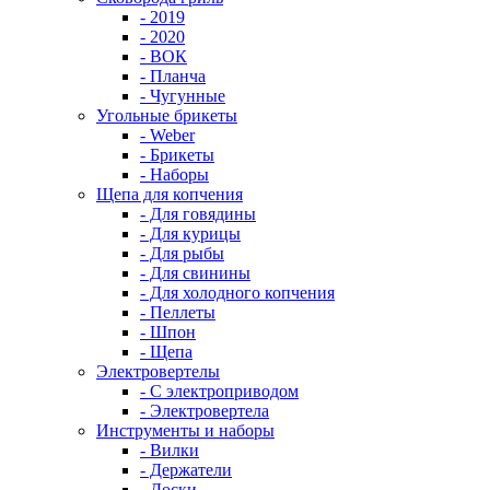
- 2019
- 2020
- ВОК
- Планча
- Чугунные
Угольные брикеты
- Weber
- Брикеты
- Наборы
Щепа для копчения
- Для говядины
- Для курицы
- Для рыбы
- Для свинины
- Для холодного копчения
- Пеллеты
- Шпон
- Щепа
Электровертелы
- С электроприводом
- Электровертела
Инструменты и наборы
- Вилки
- Держатели
- Доски