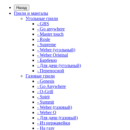
Назад
Грили и мангалы
Угольные грили
- GBS
- Go anywhere
- Master touch
- Rosle
- Supreme
- Weber (угольный)
- Weber Original
- Барбекю
- Для дачи (угольный)
- Переносной
Газовые грили
- Genesis
- Go Anywhere
- O-Grill
- Spirit
- Summit
- Weber (газовый)
- Weber Q
- Для дачи (газовый)
- Из нержавейки
- На газу