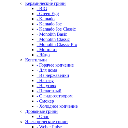
Керамические грили
- BIG
- Green Egg
- Kamado
- Kamado Joe
- Kamado Joe Classic
- Monolith Basic
- Monolith Classic
- Monolith Classic Pro
- Монолит
- Яйцо
Коптильни
- Горячее копчение
- Для дома
- Из нержавейки
- На газу
- На углях
- Пеллетный
- С гидрозатвором
- Смокер
- Холодное копчение
Дровяные грили
- Очаг
Электрические грили
- Weber Pulse