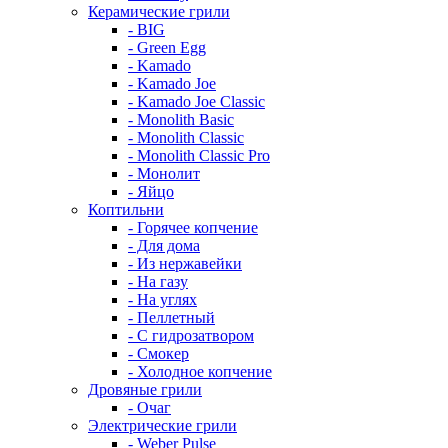
Керамические грили
- BIG
- Green Egg
- Kamado
- Kamado Joe
- Kamado Joe Classic
- Monolith Basic
- Monolith Classic
- Monolith Classic Pro
- Монолит
- Яйцо
Коптильни
- Горячее копчение
- Для дома
- Из нержавейки
- На газу
- На углях
- Пеллетный
- С гидрозатвором
- Смокер
- Холодное копчение
Дровяные грили
- Очаг
Электрические грили
- Weber Pulse