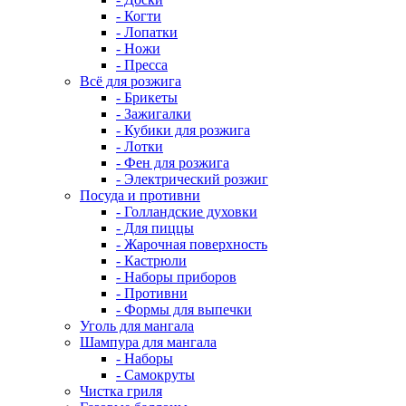
- Когти
- Лопатки
- Ножи
- Пресса
Всё для розжига
- Брикеты
- Зажигалки
- Кубики для розжига
- Лотки
- Фен для розжига
- Электрический розжиг
Посуда и противни
- Голландские духовки
- Для пиццы
- Жарочная поверхность
- Кастрюли
- Наборы приборов
- Противни
- Формы для выпечки
Уголь для мангала
Шампура для мангала
- Наборы
- Самокруты
Чистка гриля