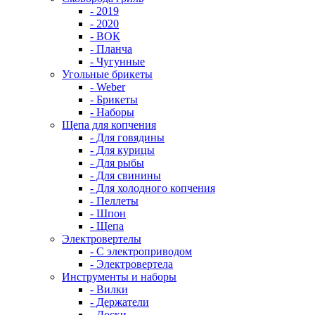
- 2019
- 2020
- ВОК
- Планча
- Чугунные
Угольные брикеты
- Weber
- Брикеты
- Наборы
Щепа для копчения
- Для говядины
- Для курицы
- Для рыбы
- Для свинины
- Для холодного копчения
- Пеллеты
- Шпон
- Щепа
Электровертелы
- С электроприводом
- Электровертела
Инструменты и наборы
- Вилки
- Держатели
- Доски