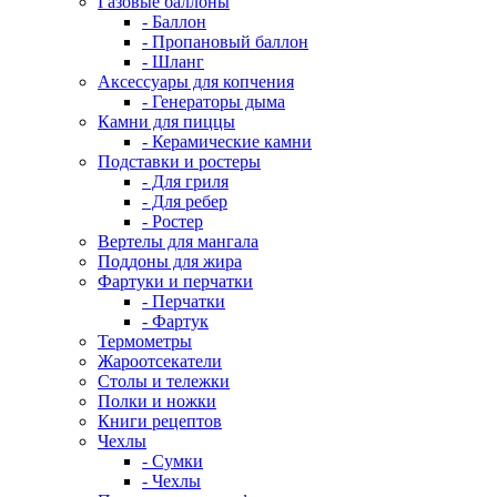
Газовые баллоны
- Баллон
- Пропановый баллон
- Шланг
Аксессуары для копчения
- Генераторы дыма
Камни для пиццы
- Керамические камни
Подставки и ростеры
- Для гриля
- Для ребер
- Ростер
Вертелы для мангала
Поддоны для жира
Фартуки и перчатки
- Перчатки
- Фартук
Термометры
Жароотсекатели
Столы и тележки
Полки и ножки
Книги рецептов
Чехлы
- Сумки
- Чехлы