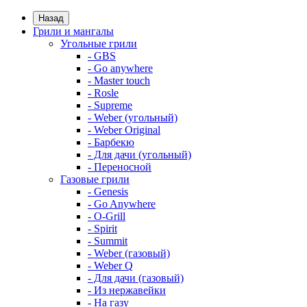
Назад
Грили и мангалы
Угольные грили
- GBS
- Go anywhere
- Master touch
- Rosle
- Supreme
- Weber (угольный)
- Weber Original
- Барбекю
- Для дачи (угольный)
- Переносной
Газовые грили
- Genesis
- Go Anywhere
- O-Grill
- Spirit
- Summit
- Weber (газовый)
- Weber Q
- Для дачи (газовый)
- Из нержавейки
- На газу