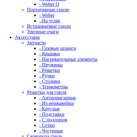
- Weber Q
Портативные грили
- Weber
- На углях
Встраиваемые грили
Уличные очаги
Аксессуары
Запчасти
- Газовые шланги
- Крышки
- Нагревательные элементы
- Пружины
- Решетки
- Ручки
- Столики
- Термометры
Решетки для гриля
- Антипригарные
- Из нержавейки
- Круглые
- Подставки
- С поддоном
- Сетки
- Чугунные
Сковорода гриль