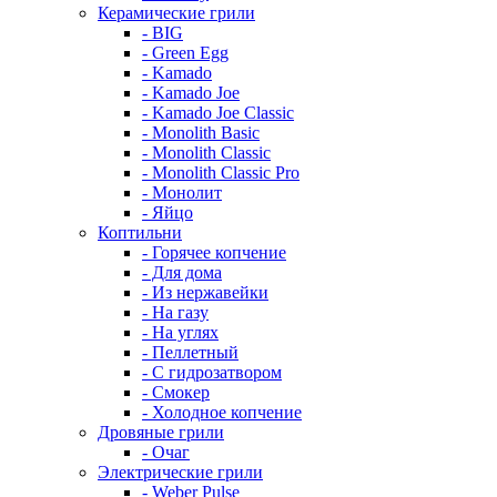
Керамические грили
- BIG
- Green Egg
- Kamado
- Kamado Joe
- Kamado Joe Classic
- Monolith Basic
- Monolith Classic
- Monolith Classic Pro
- Монолит
- Яйцо
Коптильни
- Горячее копчение
- Для дома
- Из нержавейки
- На газу
- На углях
- Пеллетный
- С гидрозатвором
- Смокер
- Холодное копчение
Дровяные грили
- Очаг
Электрические грили
- Weber Pulse