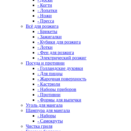
- Когти
- Лопатки
- Ножи
- Пресса
Всё для розжига
- Брикеты
- Зажигалки
- Кубики для розжига
- Лотки
- Фен для розжига
- Электрический розжиг
Посуда и противни
- Голландские духовки
- Для пиццы
- Жарочная поверхность
- Кастрюли
- Наборы приборов
- Противни
- Формы для выпечки
Уголь для мангала
Шампура для мангала
- Наборы
- Самокруты
Чистка гриля