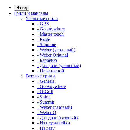
Назад
Грили и мангалы
Угольные грили
- GBS
- Go anywhere
- Master touch
- Rosle
- Supreme
- Weber (угольный)
- Weber Original
- Барбекю
- Для дачи (угольный)
- Переносной
Газовые грили
- Genesis
- Go Anywhere
- O-Grill
- Spirit
- Summit
- Weber (газовый)
- Weber Q
- Для дачи (газовый)
- Из нержавейки
- На газу