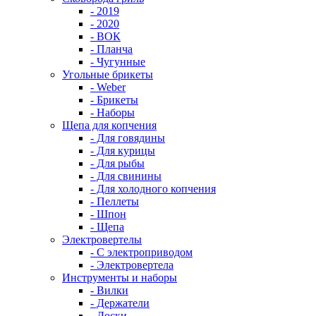
- 2019
- 2020
- ВОК
- Планча
- Чугунные
Угольные брикеты
- Weber
- Брикеты
- Наборы
Щепа для копчения
- Для говядины
- Для курицы
- Для рыбы
- Для свинины
- Для холодного копчения
- Пеллеты
- Шпон
- Щепа
Электровертелы
- С электроприводом
- Электровертела
Инструменты и наборы
- Вилки
- Держатели
- Доски