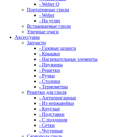
- Weber Q
Портативные грили
- Weber
- На углях
Встраиваемые грили
Уличные очаги
Аксессуары
Запчасти
- Газовые шланги
- Крышки
- Нагревательные элементы
- Пружины
- Решетки
- Ручки
- Столики
- Термометры
Решетки для гриля
- Антипригарные
- Из нержавейки
- Круглые
- Подставки
- С поддоном
- Сетки
- Чугунные
Сковорода гриль