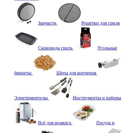
Запчасти
Решетки для гриля
Сковорода гриль
Угольные
брикеты
Щепа для копчения
Электровертелы
Инструменты и наборы
Всё для розжига
Посуда и