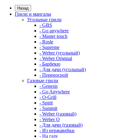
Назад
Грили и мангалы
Угольные грили
- GBS
- Go anywhere
- Master touch
- Rosle
- Supreme
- Weber (угольный)
- Weber Original
- Барбекю
- Для дачи (угольный)
- Переносной
Газовые грили
- Genesis
- Go Anywhere
- O-Grill
- Spirit
- Summit
- Weber (газовый)
- Weber Q
- Для дачи (газовый)
- Из нержавейки
- На газу