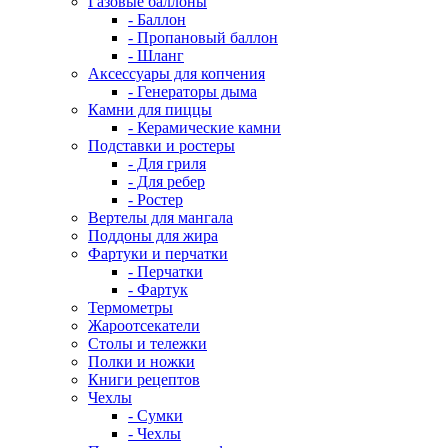
Газовые баллоны
- Баллон
- Пропановый баллон
- Шланг
Аксессуары для копчения
- Генераторы дыма
Камни для пиццы
- Керамические камни
Подставки и ростеры
- Для гриля
- Для ребер
- Ростер
Вертелы для мангала
Поддоны для жира
Фартуки и перчатки
- Перчатки
- Фартук
Термометры
Жароотсекатели
Столы и тележки
Полки и ножки
Книги рецептов
Чехлы
- Сумки
- Чехлы