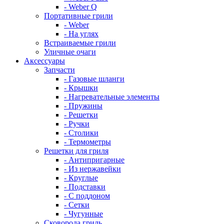
- Weber Q
Портативные грили
- Weber
- На углях
Встраиваемые грили
Уличные очаги
Аксессуары
Запчасти
- Газовые шланги
- Крышки
- Нагревательные элементы
- Пружины
- Решетки
- Ручки
- Столики
- Термометры
Решетки для гриля
- Антипригарные
- Из нержавейки
- Круглые
- Подставки
- С поддоном
- Сетки
- Чугунные
Сковорода гриль