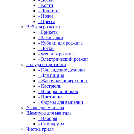
- Когти
- Лопатки
- Ножи
- Пресса
Всё для розжига
- Брикеты
- Зажигалки
- Кубики для розжига
- Лотки
- Фен для розжига
- Электрический розжиг
Посуда и противни
- Голландские духовки
- Для пиццы
- Жарочная поверхность
- Кастрюли
- Наборы приборов
- Противни
- Формы для выпечки
Уголь для мангала
Шампура для мангала
- Наборы
- Самокруты
Чистка гриля