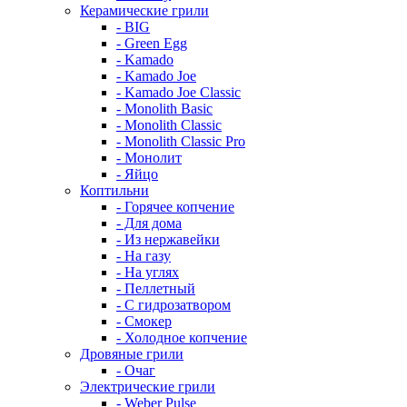
Керамические грили
- BIG
- Green Egg
- Kamado
- Kamado Joe
- Kamado Joe Classic
- Monolith Basic
- Monolith Classic
- Monolith Classic Pro
- Монолит
- Яйцо
Коптильни
- Горячее копчение
- Для дома
- Из нержавейки
- На газу
- На углях
- Пеллетный
- С гидрозатвором
- Смокер
- Холодное копчение
Дровяные грили
- Очаг
Электрические грили
- Weber Pulse