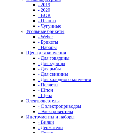
- 2019
- 2020
- ВОК
- Планча
- Чугунные
Угольные брикеты
- Weber
- Брикеты
- Наборы
Щепа для копчения
- Для говядины
- Для курицы
- Для рыбы
- Для свинины
- Для холодного копчения
- Пеллеты
- Шпон
- Щепа
Электровертелы
- С электроприводом
- Электровертела
Инструменты и наборы
- Вилки
- Держатели
- Доски