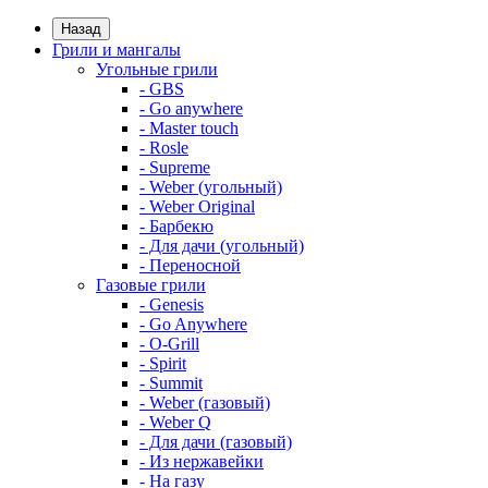
Назад
Грили и мангалы
Угольные грили
- GBS
- Go anywhere
- Master touch
- Rosle
- Supreme
- Weber (угольный)
- Weber Original
- Барбекю
- Для дачи (угольный)
- Переносной
Газовые грили
- Genesis
- Go Anywhere
- O-Grill
- Spirit
- Summit
- Weber (газовый)
- Weber Q
- Для дачи (газовый)
- Из нержавейки
- На газу