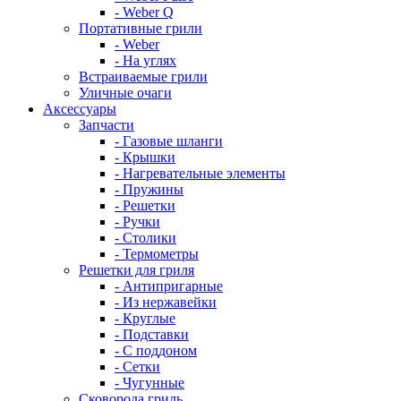
- Weber Q
Портативные грили
- Weber
- На углях
Встраиваемые грили
Уличные очаги
Аксессуары
Запчасти
- Газовые шланги
- Крышки
- Нагревательные элементы
- Пружины
- Решетки
- Ручки
- Столики
- Термометры
Решетки для гриля
- Антипригарные
- Из нержавейки
- Круглые
- Подставки
- С поддоном
- Сетки
- Чугунные
Сковорода гриль