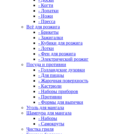
- Когти
- Лопатки
- Ножи
- Пресса
Всё для розжига
- Брикеты
- Зажигалки
- Кубики для розжига
- Лотки
- Фен для розжига
- Электрический розжиг
Посуда и противни
- Голландские духовки
- Для пиццы
- Жарочная поверхность
- Кастрюли
- Наборы приборов
- Противни
- Формы для выпечки
Уголь для мангала
Шампура для мангала
- Наборы
- Самокруты
Чистка гриля