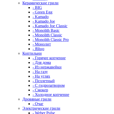
Керамические грили
- BIG
- Green Egg
- Kamado
- Kamado Joe
- Kamado Joe Classic
- Monolith Basic
- Monolith Classic
- Monolith Classic Pro
- Монолит
- Яйцо
Коптильни
- Горячее копчение
- Для дома
- Из нержавейки
- На газу
- На углях
- Пеллетный
- С гидрозатвором
- Смокер
- Холодное копчение
Дровяные грили
- Очаг
Электрические грили
- Weber Pulse