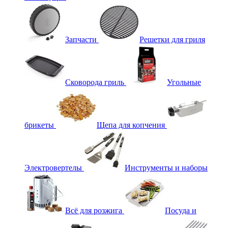
Запчасти
Решетки для гриля
Сковорода гриль
Угольные
брикеты
Щепа для копчения
Электровертелы
Инструменты и наборы
Всё для розжига
Посуда и