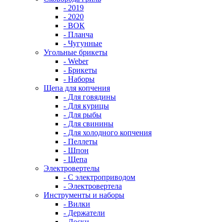
- 2019
- 2020
- ВОК
- Планча
- Чугунные
Угольные брикеты
- Weber
- Брикеты
- Наборы
Щепа для копчения
- Для говядины
- Для курицы
- Для рыбы
- Для свинины
- Для холодного копчения
- Пеллеты
- Шпон
- Щепа
Электровертелы
- С электроприводом
- Электровертела
Инструменты и наборы
- Вилки
- Держатели
- Доски